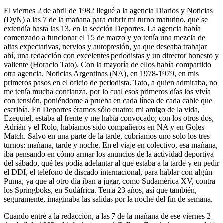
El viernes 2 de abril de 1982 llegué a la agencia Diarios y Noticias
(DyN) a las 7 de la mañana para cubrir mi turno matutino, que se
extendía hasta las 13, en la sección Deportes. La agencia había
comenzado a funcionar el 15 de marzo y yo tenía una mezcla de
altas expectativas, nervios y autopresión, ya que deseaba trabajar
ahí, una redacción con excelentes periodistas y un director honesto y
valiente (Horacio Tato). Con la mayoría de ellos había compartido
otra agencia, Noticias Argentinas (NA), en 1978-1979, en mis
primeros pasos en el oficio de periodista. Tato, a quien admiraba, no
me tenía mucha confianza, por lo cual esos primeros días los vivía
con tensión, poniéndome a prueba en cada línea de cada cable que
escribía. En Deportes éramos sólo cuatro: mi amigo de la vida,
Ezequiel, estaba al frente y me había convocado; con los otros dos,
Adrián y el Rolo, habíamos sido compañeros en NA y en Goles
Match. Salvo en una parte de la tarde, cubríamos uno solo los tres
turnos: mañana, tarde y noche. En el viaje en colectivo, esa mañana,
iba pensando en cómo armar los anuncios de la actividad deportiva
del sábado, qué les podía adelantar al que estaba a la tarde y en pedir
el DDI, el teléfono de discado internacional, para hablar con algún
Puma, ya que al otro día iban a jugar, como Sudamérica XV, contra
los Springboks, en Sudáfrica. Tenía 23 años, así que también,
seguramente, imaginaba las salidas por la noche del fin de semana.
Cuando entré a la redacción, a las 7 de la mañana de ese viernes 2