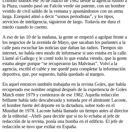
Lomuto íbamos ese 30 de marzo de 1982 desde la agencia rumbo a
la Plaza, cuando pasó un Falcón verde sin patente, con un hombre
vestido de civil salido de la ventana y apuntándonos con un arma
larga. Ezequiel atinó a decir “somos periodistas”, y los tipos,
servicios de inteligencia, siguieron de largo. Todavía me dura el
miedo cuando lo cuento.
A eso de las 10 de la mañana, la gente se empezó a agolpar frente a
los negocios de la avenida de Mayo, que sacaban los parlantes a la
calle para escuchar las noticias que daban las radios. Tiempos sin
internet, no había otro modo de informarse si uno estaba en la calle.
Llamé al Gallego y le conté todo lo que estaba viendo, que la gente
estaba alegre porque “se recuperaron las Malvinas”. Volví a la
agencia, escribí el cable y me quedé para completar la información
deportiva, que, por supuesto, había quedado al margen.
En aquel entonces también trabajaba en la revista Goles, que había
recuperado ese nombre original después de la experiencia de Goles
Match entre 1979 y comienzos de ese 1982. Aquella redacción
brillante había sido descabezada y tomada por el almirante Lacoste,
el hombre fuerte del deporte en la dictadura, sobre todo en el
Mundial de 1978. Lacoste había llamado un tiempo antes al director
de la editorial –Abril- para decirle que si no lo echaba al jefe de
redacción de la revista, ponía una bomba en el edificio. El jefe de
redacción se tuvo que exiliar en España.