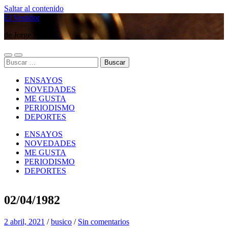
Saltar al contenido
El Vestidor
de Jorge Búsico
Alternar
Alternar
Buscar:
el
el
menú
campo
ENSAYOS
móvil
de
búsqueda
NOVEDADES
ME GUSTA
PERIODISMO
DEPORTES
ENSAYOS
NOVEDADES
ME GUSTA
PERIODISMO
DEPORTES
02/04/1982
2 abril, 2021
/
busico
/
Sin comentarios