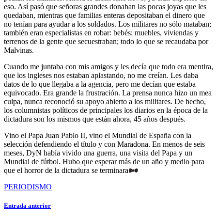
eso. Así pasó que señoras grandes donaban las pocas joyas que les
quedaban, mientras que familias enteras depositaban el dinero que
no tenían para ayudar a los soldados. Los militares no sólo mataban;
también eran especialistas en robar: bebés; muebles, viviendas y
terrenos de la gente que secuestraban; todo lo que se recaudaba por
Malvinas.
Cuando me juntaba con mis amigos y les decía que todo era mentira,
que los ingleses nos estaban aplastando, no me creían. Les daba
datos de lo que llegaba a la agencia, pero me decían que estaba
equivocado. Era grande la frustración. La prensa nunca hizo un mea
culpa, nunca reconoció su apoyo abierto a los militares. De hecho,
los columnistas políticos de principales los diarios en la época de la
dictadura son los mismos que están ahora, 45 años después.
Vino el Papa Juan Pablo II, vino el Mundial de España con la
selección defendiendo el título y con Maradona. En menos de seis
meses, DyN había vivido una guerra, una visita del Papa y un
Mundial de fútbol. Hubo que esperar más de un año y medio para
que el horror de la dictadura se terminara
PERIODISMO
Entrada anterior