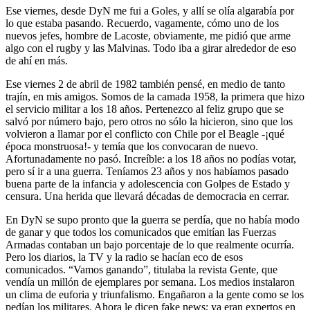
Ese viernes, desde DyN me fui a Goles, y allí se olía algarabía por
lo que estaba pasando. Recuerdo, vagamente, cómo uno de los
nuevos jefes, hombre de Lacoste, obviamente, me pidió que arme
algo con el rugby y las Malvinas. Todo iba a girar alrededor de eso
de ahí en más.
Ese viernes 2 de abril de 1982 también pensé, en medio de tanto
trajín, en mis amigos. Somos de la camada 1958, la primera que hizo
el servicio militar a los 18 años. Pertenezco al feliz grupo que se
salvó por número bajo, pero otros no sólo la hicieron, sino que los
volvieron a llamar por el conflicto con Chile por el Beagle -¡qué
época monstruosa!- y temía que los convocaran de nuevo.
Afortunadamente no pasó. Increíble: a los 18 años no podías votar,
pero sí ir a una guerra. Teníamos 23 años y nos habíamos pasado
buena parte de la infancia y adolescencia con Golpes de Estado y
censura. Una herida que llevará décadas de democracia en cerrar.
En DyN se supo pronto que la guerra se perdía, que no había modo
de ganar y que todos los comunicados que emitían las Fuerzas
Armadas contaban un bajo porcentaje de lo que realmente ocurría.
Pero los diarios, la TV y la radio se hacían eco de esos
comunicados. “Vamos ganando”, titulaba la revista Gente, que
vendía un millón de ejemplares por semana. Los medios instalaron
un clima de euforia y triunfalismo. Engañaron a la gente como se los
pedían los militares. Ahora le dicen fake news; ya eran expertos en