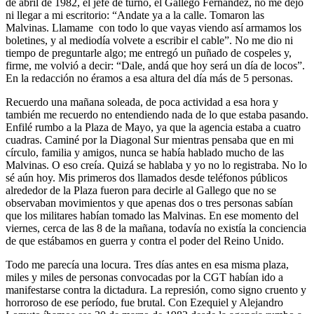
de abril de 1982, el jefe de turno, el Gallego Fernández, no me dejó
ni llegar a mi escritorio: “Andate ya a la calle. Tomaron las
Malvinas. Llamame con todo lo que vayas viendo así armamos los
boletines, y al mediodía volvete a escribir el cable”. No me dio ni
tiempo de preguntarle algo; me entregó un puñado de cospeles y,
firme, me volvió a decir: “Dale, andá que hoy será un día de locos”.
En la redacción no éramos a esa altura del día más de 5 personas.
Recuerdo una mañana soleada, de poca actividad a esa hora y
también me recuerdo no entendiendo nada de lo que estaba pasando.
Enfilé rumbo a la Plaza de Mayo, ya que la agencia estaba a cuatro
cuadras. Caminé por la Diagonal Sur mientras pensaba que en mi
círculo, familia y amigos, nunca se había hablado mucho de las
Malvinas. O eso creía. Quizá se hablaba y yo no lo registraba. No lo
sé aún hoy. Mis primeros dos llamados desde teléfonos públicos
alrededor de la Plaza fueron para decirle al Gallego que no se
observaban movimientos y que apenas dos o tres personas sabían
que los militares habían tomado las Malvinas. En ese momento del
viernes, cerca de las 8 de la mañana, todavía no existía la conciencia
de que estábamos en guerra y contra el poder del Reino Unido.
Todo me parecía una locura. Tres días antes en esa misma plaza,
miles y miles de personas convocadas por la CGT habían ido a
manifestarse contra la dictadura. La represión, como signo cruento y
horroroso de ese período, fue brutal. Con Ezequiel y Alejandro