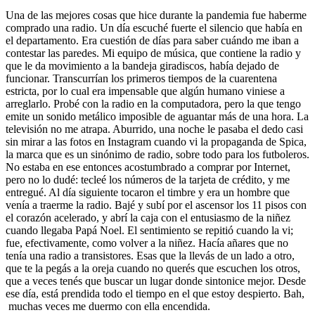
Una de las mejores cosas que hice durante la pandemia fue haberme
comprado una radio. Un día escuché fuerte el silencio que había en
el departamento. Era cuestión de días para saber cuándo me iban a
contestar las paredes. Mi equipo de música, que contiene la radio y
que le da movimiento a la bandeja giradiscos, había dejado de
funcionar. Transcurrían los primeros tiempos de la cuarentena
estricta, por lo cual era impensable que algún humano viniese a
arreglarlo. Probé con la radio en la computadora, pero la que tengo
emite un sonido metálico imposible de aguantar más de una hora. La
televisión no me atrapa. Aburrido, una noche le pasaba el dedo casi
sin mirar a las fotos en Instagram cuando vi la propaganda de Spica,
la marca que es un sinónimo de radio, sobre todo para los futboleros.
No estaba en ese entonces acostumbrado a comprar por Internet,
pero no lo dudé: tecleé los números de la tarjeta de crédito, y me
entregué. Al día siguiente tocaron el timbre y era un hombre que
venía a traerme la radio. Bajé y subí por el ascensor los 11 pisos con
el corazón acelerado, y abrí la caja con el entusiasmo de la niñez
cuando llegaba Papá Noel. El sentimiento se repitió cuando la vi;
fue, efectivamente, como volver a la niñez. Hacía añares que no
tenía una radio a transistores. Esas que la llevás de un lado a otro,
que te la pegás a la oreja cuando no querés que escuchen los otros,
que a veces tenés que buscar un lugar donde sintonice mejor. Desde
ese día, está prendida todo el tiempo en el que estoy despierto. Bah,
muchas veces me duermo con ella encendida.