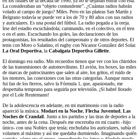
en los finales de la década de 1990, ya no te dejaban entrar con ella.
La consideraban un “objeto contundente”. ¿Cuántas radios habrán
volado al campo de juego? Miles. Pero en las plateas San Martín y
Belgrano todavía se puede ver a los de 70 y 80 años con sus radios
y auriculares. Es una postal del fútbol. La radio pegada a la oreja.
Irse del estadio escuchándola; caminando, en el colectivo, en el tren
o en el auto. Escuchando los goles, las declaraciones de los
protagonistas, los resultados del campeonato y de otros deportes. El
tenis con Moro o Salatino, el rugby con Nicanor González del Solar.
La Oral Deportiva
, la
Cabalgata Deportiva Gillette
.
El domingo era radio. Mis recuerdos tienen que ver con los chirridos
de las transmisiones de automovilismo. El avión, los boxes, las miles
de marcas de patrocinantes que salen al aire, los gritos, el ruido de
los motores, las conexiones con las otras categorías. Aunque nunca
fui fan de los fierros, salvo la Fórmula 1, que, apasionado, me
despertaba temprano para seguirla por televisión. ¡Si habré llorado
por el Lole Reutemann!
De la adolescencia en adelante, en mi matrimonio con la radio
apareció la música.
Modart en la Noche
,
Flecha Juventud
,
Las
Noches de Crandal
l. Junto a los partidos y las tiras de deportes a la
noche, antes de la cena. Después me encerraba en mi cuarto –hijo
único- con una Noblex que tenía; enchufaba los auriculares, subía el
volumen al máximo y así me quedaba durmiendo. Imaginando quién
cantaba, cómo era el grupo, aprendiendo las letras y dándole rienda