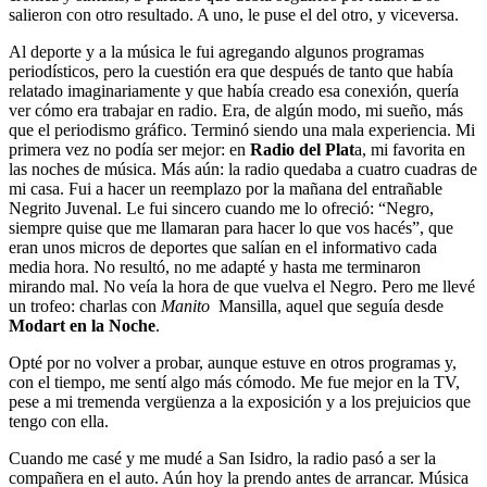
salieron con otro resultado. A uno, le puse el del otro, y viceversa.
Al deporte y a la música le fui agregando algunos programas
periodísticos, pero la cuestión era que después de tanto que había
relatado imaginariamente y que había creado esa conexión, quería
ver cómo era trabajar en radio. Era, de algún modo, mi sueño, más
que el periodismo gráfico. Terminó siendo una mala experiencia. Mi
primera vez no podía ser mejor: en
Radio del Plat
a, mi favorita en
las noches de música. Más aún: la radio quedaba a cuatro cuadras de
mi casa. Fui a hacer un reemplazo por la mañana del entrañable
Negrito Juvenal. Le fui sincero cuando me lo ofreció: “Negro,
siempre quise que me llamaran para hacer lo que vos hacés”, que
eran unos micros de deportes que salían en el informativo cada
media hora. No resultó, no me adapté y hasta me terminaron
mirando mal. No veía la hora de que vuelva el Negro. Pero me llevé
un trofeo: charlas con
Manito
Mansilla, aquel que seguía desde
Modart en la Noche
.
Opté por no volver a probar, aunque estuve en otros programas y,
con el tiempo, me sentí algo más cómodo. Me fue mejor en la TV,
pese a mi tremenda vergüenza a la exposición y a los prejuicios que
tengo con ella.
Cuando me casé y me mudé a San Isidro, la radio pasó a ser la
compañera en el auto. Aún hoy la prendo antes de arrancar. Música