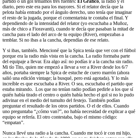
partido o un gol teníamos tres fuentes:
El Gráfico
, la radio y el
diario, pero este era para los mayores. Si el relator decía que la
pelota había entrado por el ángulo derecho, uno tenía que imaginar
el resto de la jugada, porque el comentarista te contaba el final. Y
dependiendo de la intensidad del relator (yo escuchaba a Muñoz,
más de chico a Fioravanti), cuando te decía que pasaban la mitad de
cancha para el lado del arco de tu equipo (River), empezabas a
temblar. Si no ibas a la cancha, dependías de ese relato.
Y si ibas, también. Mencioné que la Spica tenía que ver con el fútbol
porque era la radio más vista en la cancha. La radio formaba parte
del equipaje a llevar. Era algo así: no podías ir a la cancha sin radio.
Mi tío Tito, quien me empezó a llevar a ver a River desde los 6/7
años, portaba siempre la Spica de estuche de cuero marrón (ahora
salió una edición vintage; la busqué, pero está agotada). Y lo más
increíble es que escuchaba a River. O sea, escuchaba el partido que
estaba mirando. Los que no tenían radio podían pedirle a los que sí
quién había tirado el centro o quién había hecho el gol si no lo pudo
adivinar en el medio del tumulto del festejo. También podían
preguntar el resultado de los otros partidos. O el de ellos. Cuando
uno preguntaba “¿cómo van?”, no había necesidad de explicar a qué
equipo se refería. El otro contestaba, bajo el mismo código:
“empatan”.
Nunca llevé una radio a la cancha. Cuando me tocó ir con mi hijo,