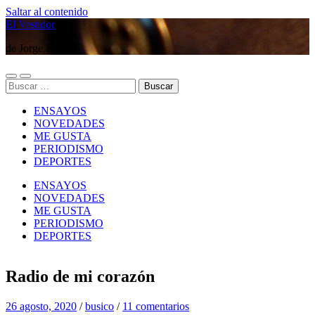
Saltar al contenido
El Vestidor
de Jorge Búsico
Alternar
Alternar
Buscar:
el
el
menú
campo
ENSAYOS
móvil
de
búsqueda
NOVEDADES
ME GUSTA
PERIODISMO
DEPORTES
ENSAYOS
NOVEDADES
ME GUSTA
PERIODISMO
DEPORTES
Radio de mi corazón
26 agosto, 2020
/
busico
/
11 comentarios