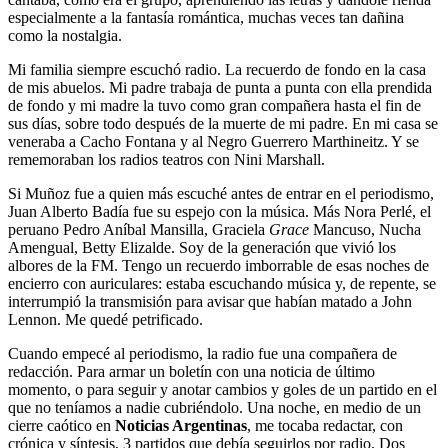
especialmente a la fantasía romántica, muchas veces tan dañina
como la nostalgia.
Mi familia siempre escuchó radio. La recuerdo de fondo en la casa
de mis abuelos. Mi padre trabaja de punta a punta con ella prendida
de fondo y mi madre la tuvo como gran compañera hasta el fin de
sus días, sobre todo después de la muerte de mi padre. En mi casa se
veneraba a Cacho Fontana y al Negro Guerrero Marthineitz. Y se
rememoraban los radios teatros con Nini Marshall.
Si Muñoz fue a quien más escuché antes de entrar en el periodismo,
Juan Alberto Badía fue su espejo con la música. Más Nora Perlé, el
peruano Pedro Aníbal Mansilla, Graciela
Grace
Mancuso, Nucha
Amengual, Betty Elizalde. Soy de la generación que vivió los
albores de la FM. Tengo un recuerdo imborrable de esas noches de
encierro con auriculares: estaba escuchando música y, de repente, se
interrumpió la transmisión para avisar que habían matado a John
Lennon. Me quedé petrificado.
Cuando empecé al periodismo, la radio fue una compañera de
redacción. Para armar un boletín con una noticia de último
momento, o para seguir y anotar cambios y goles de un partido en el
que no teníamos a nadie cubriéndolo. Una noche, en medio de un
cierre caótico en
Noticias Argentinas
, me tocaba redactar, con
crónica y síntesis, 3 partidos que debía seguirlos por radio. Dos