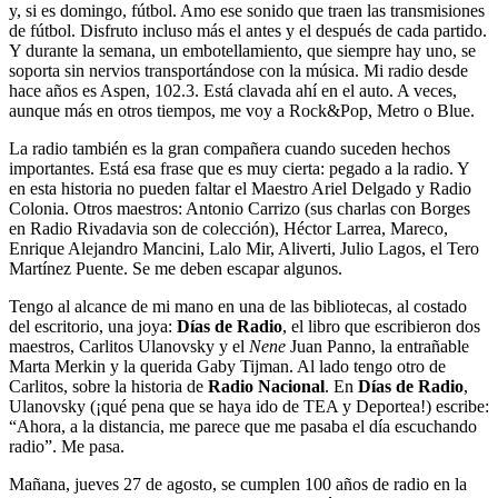
y, si es domingo, fútbol. Amo ese sonido que traen las transmisiones
de fútbol. Disfruto incluso más el antes y el después de cada partido.
Y durante la semana, un embotellamiento, que siempre hay uno, se
soporta sin nervios transportándose con la música. Mi radio desde
hace años es Aspen, 102.3. Está clavada ahí en el auto. A veces,
aunque más en otros tiempos, me voy a Rock&Pop, Metro o Blue.
La radio también es la gran compañera cuando suceden hechos
importantes. Está esa frase que es muy cierta: pegado a la radio. Y
en esta historia no pueden faltar el Maestro Ariel Delgado y Radio
Colonia. Otros maestros: Antonio Carrizo (sus charlas con Borges
en Radio Rivadavia son de colección), Héctor Larrea, Mareco,
Enrique Alejandro Mancini, Lalo Mir, Aliverti, Julio Lagos, el Tero
Martínez Puente. Se me deben escapar algunos.
Tengo al alcance de mi mano en una de las bibliotecas, al costado
del escritorio, una joya:
Días de Radio
, el libro que escribieron dos
maestros, Carlitos Ulanovsky y el
Nene
Juan Panno, la entrañable
Marta Merkin y la querida Gaby Tijman. Al lado tengo otro de
Carlitos, sobre la historia de
Radio Nacional
. En
Días de Radio
,
Ulanovsky (¡qué pena que se haya ido de TEA y Deportea!) escribe:
“Ahora, a la distancia, me parece que me pasaba el día escuchando
radio”. Me pasa.
Mañana, jueves 27 de agosto, se cumplen 100 años de radio en la