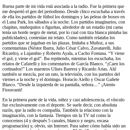
Buena parte de mi vida está asociada a la radio. Fue la primera que
me despertó el gen del periodismo. Desde chico escuchaba a través
de ella los partidos de fútbol los domingos y las peleas de boxeo en
el Luna Park, los sábados a la noche. Los partidos imaginarios, con
chapitas, muñequitos o figuritas, alrededor de un estadio (mi cama
tenía un borde negro de metal, por lo cual con tiza blanca pintaba las
publicidades), contenían mi relato. Como también relataba los
partidos que se jugaban en las plazas. Imitaba a Muñoz, a sus
comentaristas (Néstor Ibarra, Julio César Calvo, Zavatarelli, Julio
Ricardo), a Lujambio y Roberto Ayala, a Cacho Fontana. “Y viene
el gol, y viene el gol”. Iba repitiendo, mientras los escuchaba, los
relatos de Cafarelli y los comentarios de García Blanco. “¡Caen los
cortinados!” Los maestros Ulises Barrera y Ricardo Arias. Ahí
también se mezcla, por un rato, la televisión, con los partidos del
viernes a la noche y el domingo. Horacio Aiello y Oscar Gañete
Blasco. “Desde la izquierda de su pantalla, señora…” ¡Atento
Fioravanti!
En la primera parte de la vida, niñez y casi adolescencia, el vínculo
fue exclusivamente con el deporte. Se suele decir, con absoluta
razón, que la radio es compañía. También la relaciono con la
imaginación, con la fantasía. Tiempos sin la TV tal como la
conocemos (4 y después 5 canales, blanco y negro, escasa
programación) y, obvio, sin Internet. Para saber cómo había sido un