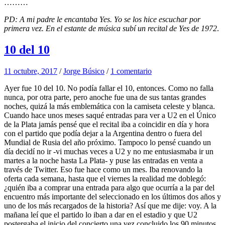
………
PD: A mi padre le encantaba Yes. Yo se los hice escuchar por
primera vez. En el estante de música subí un recital de Yes de 1972
.
10 del 10
11 octubre, 2017
/
Jorge Búsico
/
1 comentario
Ayer fue 10 del 10. No podía fallar el 10, entonces. Como no falla
nunca, por otra parte, pero anoche fue una de sus tantas grandes
noches, quizá la más emblemática con la camiseta celeste y blanca.
Cuando hace unos meses saqué entradas para ver a U2 en el Único
de la Plata jamás pensé que el recital iba a coincidir en día y hora
con el partido que podía dejar a la Argentina dentro o fuera del
Mundial de Rusia del año próximo. Tampoco lo pensé cuando un
día decidí no ir -vi muchas veces a U2 y no me entusiasmaba ir un
martes a la noche hasta La Plata- y puse las entradas en venta a
través de Twitter. Eso fue hace como un mes. Iba renovando la
oferta cada semana, hasta que el viernes la realidad me doblegó:
¿quién iba a comprar una entrada para algo que ocurría a la par del
encuentro más importante del seleccionado en los últimos dos años y
uno de los más recargados de la historia? Así que me dije: voy. A la
mañana leí que el partido lo iban a dar en el estadio y que U2
postergaba el inicio del concierto una vez concluido los 90 minutos