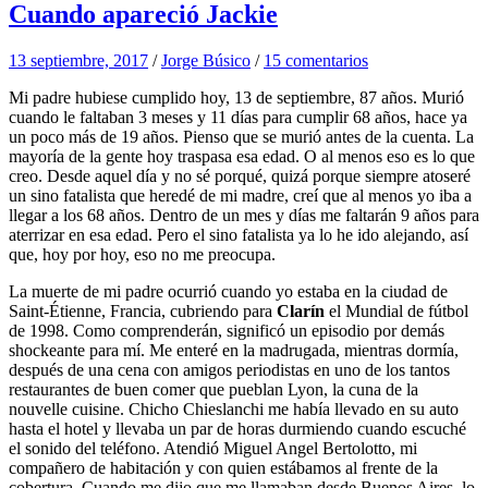
Cuando apareció Jackie
13 septiembre, 2017
/
Jorge Búsico
/
15 comentarios
Mi padre hubiese cumplido hoy, 13 de septiembre, 87 años. Murió
cuando le faltaban 3 meses y 11 días para cumplir 68 años, hace ya
un poco más de 19 años. Pienso que se murió antes de la cuenta. La
mayoría de la gente hoy traspasa esa edad. O al menos eso es lo que
creo. Desde aquel día y no sé porqué, quizá porque siempre atoseré
un sino fatalista que heredé de mi madre, creí que al menos yo iba a
llegar a los 68 años. Dentro de un mes y días me faltarán 9 años para
aterrizar en esa edad. Pero el sino fatalista ya lo he ido alejando, así
que, hoy por hoy, eso no me preocupa.
La muerte de mi padre ocurrió cuando yo estaba en la ciudad de
Saint-Étienne, Francia, cubriendo para
Clarín
el Mundial de fútbol
de 1998. Como comprenderán, significó un episodio por demás
shockeante para mí. Me enteré en la madrugada, mientras dormía,
después de una cena con amigos periodistas en uno de los tantos
restaurantes de buen comer que pueblan Lyon, la cuna de la
nouvelle cuisine. Chicho Chieslanchi me había llevado en su auto
hasta el hotel y llevaba un par de horas durmiendo cuando escuché
el sonido del teléfono. Atendió Miguel Angel Bertolotto, mi
compañero de habitación y con quien estábamos al frente de la
cobertura. Cuando me dijo que me llamaban desde Buenos Aires, lo