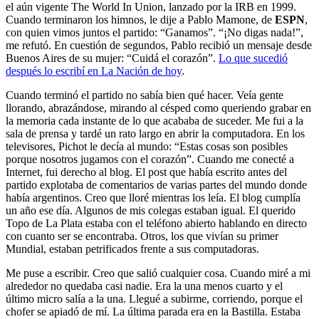
el aún vigente The World In Union, lanzado por la IRB en 1999.
Cuando terminaron los himnos, le dije a Pablo Mamone, de
ESPN
,
con quien vimos juntos el partido: “Ganamos”. “¡No digas nada!”,
me refutó. En cuestión de segundos, Pablo recibió un mensaje desde
Buenos Aires de su mujer: “Cuidá el corazón”.
Lo que sucedió
después lo escribí en La Nación de hoy
.
Cuando terminó el partido no sabía bien qué hacer. Veía gente
llorando, abrazándose, mirando al césped como queriendo grabar en
la memoria cada instante de lo que acababa de suceder. Me fui a la
sala de prensa y tardé un rato largo en abrir la computadora. En los
televisores, Pichot le decía al mundo: “Estas cosas son posibles
porque nosotros jugamos con el corazón”. Cuando me conecté a
Internet, fui derecho al blog. El post que había escrito antes del
partido explotaba de comentarios de varias partes del mundo donde
había argentinos. Creo que lloré mientras los leía. El blog cumplía
un año ese día. Algunos de mis colegas estaban igual. El querido
Topo de La Plata estaba con el teléfono abierto hablando en directo
con cuanto ser se encontraba. Otros, los que vivían su primer
Mundial, estaban petrificados frente a sus computadoras.
Me puse a escribir. Creo que salió cualquier cosa. Cuando miré a mi
alrededor no quedaba casi nadie. Era la una menos cuarto y el
último micro salía a la una. Llegué a subirme, corriendo, porque el
chofer se apiadó de mí. La última parada era en la Bastilla. Estaba