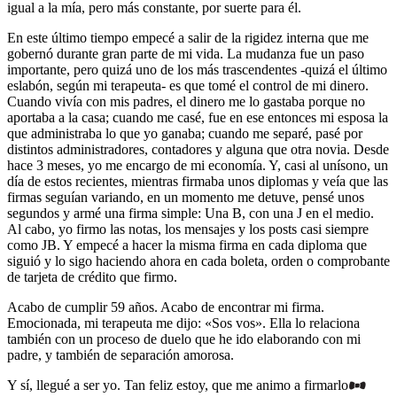
igual a la mía, pero más constante, por suerte para él.
En este último tiempo empecé a salir de la rigidez interna que me
gobernó durante gran parte de mi vida. La mudanza fue un paso
importante, pero quizá uno de los más trascendentes -quizá el último
eslabón, según mi terapeuta- es que tomé el control de mi dinero.
Cuando vivía con mis padres, el dinero me lo gastaba porque no
aportaba a la casa; cuando me casé, fue en ese entonces mi esposa la
que administraba lo que yo ganaba; cuando me separé, pasé por
distintos administradores, contadores y alguna que otra novia. Desde
hace 3 meses, yo me encargo de mi economía. Y, casi al unísono, un
día de estos recientes, mientras firmaba unos diplomas y veía que las
firmas seguían variando, en un momento me detuve, pensé unos
segundos y armé una firma simple: Una B, con una J en el medio.
Al cabo, yo firmo las notas, los mensajes y los posts casi siempre
como JB. Y empecé a hacer la misma firma en cada diploma que
siguió y lo sigo haciendo ahora en cada boleta, orden o comprobante
de tarjeta de crédito que firmo.
Acabo de cumplir 59 años. Acabo de encontrar mi firma.
Emocionada, mi terapeuta me dijo: «Sos vos». Ella lo relaciona
también con un proceso de duelo que he ido elaborando con mi
padre, y también de separación amorosa.
Y sí, llegué a ser yo. Tan feliz estoy, que me animo a firmarlo