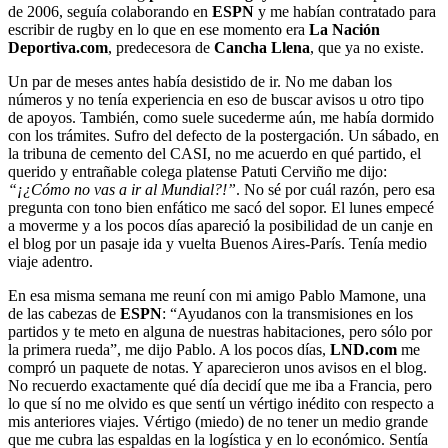
de 2006, seguía colaborando en
ESPN
y me habían contratado para
escribir de rugby en lo que en ese momento era
La Nación
Deportiva.com
, predecesora de
Cancha
Llena
, que ya no existe.
Un par de meses antes había desistido de ir. No me daban los
números y no tenía experiencia en eso de buscar avisos u otro tipo
de apoyos. También, como suele sucederme aún, me había dormido
con los trámites. Sufro del defecto de la postergación. Un sábado, en
la tribuna de cemento del CASI, no me acuerdo en qué partido, el
querido y entrañable colega platense Patuti Cerviño me dijo:
“¡¿Cómo no vas a ir al Mundial?!”
. No sé por cuál razón, pero esa
pregunta con tono bien enfático me sacó del sopor. El lunes empecé
a moverme y a los pocos días apareció la posibilidad de un canje en
el blog por un pasaje ida y vuelta Buenos Aires-París. Tenía medio
viaje adentro.
En esa misma semana me reuní con mi amigo Pablo Mamone, una
de las cabezas de
ESPN
: “Ayudanos con la transmisiones en los
partidos y te meto en alguna de nuestras habitaciones, pero sólo por
la primera rueda”, me dijo Pablo. A los pocos días,
LND.com
me
compró un paquete de notas. Y aparecieron unos avisos en el blog.
No recuerdo exactamente qué día decidí que me iba a Francia, pero
lo que sí no me olvido es que sentí un vértigo inédito con respecto a
mis anteriores viajes. Vértigo (miedo) de no tener un medio grande
que me cubra las espaldas en la logística y en lo económico. Sentía