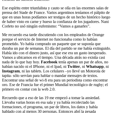
Ese espíritu entre triunfalista y cauto se olía en las enormes salas de
prensa del Stade de France. Varios argentinos teníamos el pálpito de
que en unas horas podíamos ser testigos de un hecho histórico luego
de haber visto en carne y hueso la confianza de los jugadores. Nani
Corleto no usó ningún eufemismo: “Vamos a ganarles”.
Me recuerdo esa tarde discutiendo con los empleados de Orange
porque el servicio de Internet no funcionaba como lo habían
prometido. Yo había comprado un paquete que se suponía que
duraba un par de semanas. El día del partido se me había extinguido.
Había ido con el dinero justo, así que ese era un gasto inesperado.
Vamos a ubicarnos en el tiempo. Una década atrás no existía casi
nada de lo que hay hoy.
Facebook
tenía apenas un par de años, no
habían nacido ni el IPhone, ni el Ipad, ni
Twitter
, ni
Whatsapp
, ni
Instagram
, ni las tablets. Los celulares –yo llevé un Motorola de
tapita- sólo servían para hablar o mandar mensajes de textos.
Encontrar una señal de wi-fi era para un periodista como encontrar
oro. Ese de Francia fue el primer Mundial tecnológico de rugby; el
primero en contar con la web 2.0.
Recuerdo que a eso de las 19 me empezó a tomar la ansiedad.
Llevaba varias horas en esa sala y ya había recolectado las
formaciones, el programa, un par de libros, los datos y había
hablado con al menos 30 personas. Entonces abrí la pesada