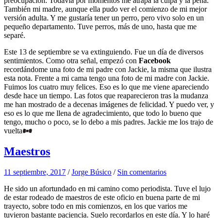
preocupación. Todavía por momentos me atrapa la culpa y la pena.
También mi madre, aunque ella pudo ver el comienzo de mi mejor
versión adulta. Y me gustaría tener un perro, pero vivo solo en un
pequeño departamento. Tuve perros, más de uno, hasta que me
separé.
Este 13 de septiembre se va extinguiendo. Fue un día de diversos
sentimientos. Como otra señal, empezó con
Facebook
recordándome una foto de mi padre con Jackie, la misma que ilustra
esta nota. Frente a mi cama tengo una foto de mi madre con Jackie.
Fuimos los cuatro muy felices. Eso es lo que me viene apareciendo
desde hace un tiempo. Las fotos que reaparecieron tras la mudanza
me han mostrado de a decenas imágenes de felicidad. Y puedo ver, y
eso es lo que me llena de agradecimiento, que todo lo bueno que
tengo, mucho o poco, se lo debo a mis padres. Jackie me los trajo de
vuelta
Maestros
11 septiembre, 2017
/
Jorge Búsico
/
Sin comentarios
He sido un afortundado en mi camino como periodista. Tuve el lujo
de estar rodeado de maestros de este oficio en buena parte de mi
trayecto, sobre todo en mis comienzos, en los que varios me
tuvieron bastante paciencia. Suelo recordarlos en este día. Y lo haré