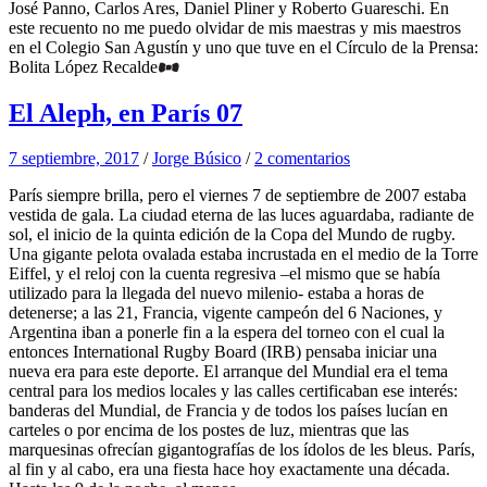
José Panno, Carlos Ares, Daniel Pliner y Roberto Guareschi. En
este recuento no me puedo olvidar de mis maestras y mis maestros
en el Colegio San Agustín y uno que tuve en el Círculo de la Prensa:
Bolita López Recalde
El Aleph, en París 07
7 septiembre, 2017
/
Jorge Búsico
/
2 comentarios
París siempre brilla, pero el viernes 7 de septiembre de 2007 estaba
vestida de gala. La ciudad eterna de las luces aguardaba, radiante de
sol, el inicio de la quinta edición de la Copa del Mundo de rugby.
Una gigante pelota ovalada estaba incrustada en el medio de la Torre
Eiffel, y el reloj con la cuenta regresiva –el mismo que se había
utilizado para la llegada del nuevo milenio- estaba a horas de
detenerse; a las 21, Francia, vigente campeón del 6 Naciones, y
Argentina iban a ponerle fin a la espera del torneo con el cual la
entonces International Rugby Board (IRB) pensaba iniciar una
nueva era para este deporte. El arranque del Mundial era el tema
central para los medios locales y las calles certificaban ese interés:
banderas del Mundial, de Francia y de todos los países lucían en
carteles o por encima de los postes de luz, mientras que las
marquesinas ofrecían gigantografías de los ídolos de les bleus. París,
al fin y al cabo, era una fiesta hace hoy exactamente una década.