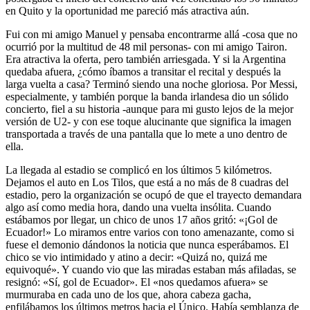
en Quito y la oportunidad me pareció más atractiva aún.
Fui con mi amigo Manuel y pensaba encontrarme allá -cosa que no
ocurrió por la multitud de 48 mil personas- con mi amigo Tairon.
Era atractiva la oferta, pero también arriesgada. Y si la Argentina
quedaba afuera, ¿cómo íbamos a transitar el recital y después la
larga vuelta a casa? Terminó siendo una noche gloriosa. Por Messi,
especialmente, y también porque la banda irlandesa dio un sólido
concierto, fiel a su historia -aunque para mi gusto lejos de la mejor
versión de U2- y con ese toque alucinante que significa la imagen
transportada a través de una pantalla que lo mete a uno dentro de
ella.
La llegada al estadio se complicó en los últimos 5 kilómetros.
Dejamos el auto en Los Tilos, que está a no más de 8 cuadras del
estadio, pero la organización se ocupó de que el trayecto demandara
algo así como media hora, dando una vuelta insólita. Cuando
estábamos por llegar, un chico de unos 17 años gritó: «¡Gol de
Ecuador!» Lo miramos entre varios con tono amenazante, como si
fuese el demonio dándonos la noticia que nunca esperábamos. El
chico se vio intimidado y atino a decir: «Quizá no, quizá me
equivoqué». Y cuando vio que las miradas estaban más afiladas, se
resignó: «Sí, gol de Ecuador». El «nos quedamos afuera» se
murmuraba en cada uno de los que, ahora cabeza gacha,
enfilábamos los últimos metros hacia el Único. Había semblanza de