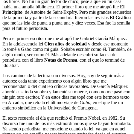
los libros. No fui un gran lector de chico, pese a que en mi casa
había una amplia biblioteca. El primer libro que me atrapó fue
El
Principito
, de Antoine de Saint-Expéry. Pero mis grandes recuerdos
de la primeria y parte de la secundaria fueron las revistas
El Gráfico
que me las leía de punta a punta una y diez veces. Esa fue la semilla
para el futuro periodista.
Pero el primer escritor que me atrapó fue Gabriel García Márquez.
En la adolescencia leí
Cien años de soledad
y desde ese momento
lo tomé a Gabo como mi guía. Soñaba escribir como él. También, de
algún modo, ser como él. Más adelante descubrí su faceta de
periodista con el libro
Notas de Prensa
, con el que lo terminé de
idolatrar.
Los caminos de la lectura son diversos. Hoy, soy de seguir más a
autores; cada tanto experimento con algún libro que me
recomiendan o del cual leo críticas favorables. De García Márquez
abordé casi toda su obra y lamenté su muerte, como no me pasó con
ningún otro escritor. Y en estos días me topé con este hermoso texto
en Arcadia, que retrata el último viaje de
Gabo
, en el que fue un
entierro simbólico en la Universidad de Cartagena.
El texto recuerda el día que recibió el Premio Nobel, en 1982. Su
discurso fue uno de los más extraordinarios que se hayan formulado.
Ya siendo periodista, me emocioné cuando lo leí, ya que en aquel