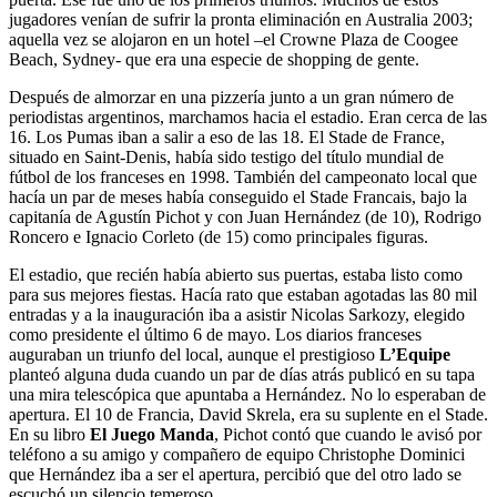
jugadores venían de sufrir la pronta eliminación en Australia 2003;
aquella vez se alojaron en un hotel –el Crowne Plaza de Coogee
Beach, Sydney- que era una especie de shopping de gente.
Después de almorzar en una pizzería junto a un gran número de
periodistas argentinos, marchamos hacia el estadio. Eran cerca de las
16. Los Pumas iban a salir a eso de las 18. El Stade de France,
situado en Saint-Denis, había sido testigo del título mundial de
fútbol de los franceses en 1998. También del campeonato local que
hacía un par de meses había conseguido el Stade Francais, bajo la
capitanía de Agustín Pichot y con Juan Hernández (de 10), Rodrigo
Roncero e Ignacio Corleto (de 15) como principales figuras.
El estadio, que recién había abierto sus puertas, estaba listo como
para sus mejores fiestas. Hacía rato que estaban agotadas las 80 mil
entradas y a la inauguración iba a asistir Nicolas Sarkozy, elegido
como presidente el último 6 de mayo. Los diarios franceses
auguraban un triunfo del local, aunque el prestigioso
L’Equipe
planteó alguna duda cuando un par de días atrás publicó en su tapa
una mira telescópica que apuntaba a Hernández. No lo esperaban de
apertura. El 10 de Francia, David Skrela, era su suplente en el Stade.
En su libro
El Juego Manda
, Pichot contó que cuando le avisó por
teléfono a su amigo y compañero de equipo Christophe Dominici
que Hernández iba a ser el apertura, percibió que del otro lado se
escuchó un silencio temeroso.