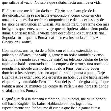
que saltaba al vacío. No sabía que saltaba hacia una nueva vida.
El dinero que me habían dado en
Clarín
por el arreglo de la
desvinculación ya se me había evaporado y, como conté en otra
nota, mi vida estaba recién recomponiéndose de mis excesos y de
los años de arrogancia en
Clarín
. Me sentía frágil para irme con más
incógnitas que certezas a un viaje que ni siquiera sabía cuánto podía
durar. Confieso: tenía la vuelta para después de los cuartos de final.
Suponía –mal- que los Pumas caían en esa instancia con los All
Blacks, en Cardiff.
Con miedos, una tarjeta de crédito con el límite extendido, un
puñado de dólares, una valija gigante y un bolso también extenso
(siempre me mudo cada vez que viajo), un teléfono celular de los de
tapita que había contratado en una empresa de terror y una notebook
pesadísima, abordé una noche el vuelo a París. Suelo no poder
dormir en los aviones, pero en aquel dormí de punta a punta. Dejé
Buenos Aires extenuado. Me esperaba un hotel que me había sacado
el querido y entrañable Fernando Soustiel (se fue de gira al igual que
Patuti) a unos 30 minutos del centro de París y a dos horas de donde
se alojaban los Pumas.
Llegué a París a la mañana temprano. Fui al hotel, me di un baño y
salí hacia Enghien-les-bains. Hablando con los jugadores,
especialmente con Pichot, me di cuenta que iban a ganar el test