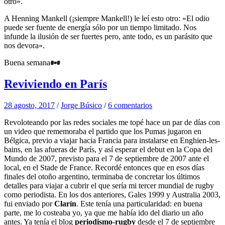
otro».
A Henning Mankell (¡siempre Mankell!) le leí esto otro: «El odio
puede ser fuente de energía sólo por un tiempo limitado. Nos
infunde la ilusión de ser fuertes pero, ante todo, es un parásito que
nos devora».
Buena semana
Reviviendo en París
28 agosto, 2017
/
Jorge Búsico
/
6 comentarios
Revoloteando por las redes sociales me topé hace un par de días con
un video que rememoraba el partido que los Pumas jugaron en
Bélgica, previo a viajar hacia Francia para instalarse en Enghien-les-
bains, en las afueras de París, y así esperar el debut en la Copa del
Mundo de 2007, previsto para el 7 de septiembre de 2007 ante el
local, en el Stade de France. Recordé entonces que en esos días
finales del otoño argentino, terminaba de concretar los últimos
detalles para viajar a cubrir el que sería mi tercer mundial de rugby
como periodista. En los dos anteriores, Gales 1999 y Australia 2003,
fui enviado por
Clarín
. Este tenía una particularidad: en buena
parte, me lo costeaba yo, ya que me había ido del diario un año
antes. Ya tenía el blog
periodismo-rugby
desde el 7 de septiembre