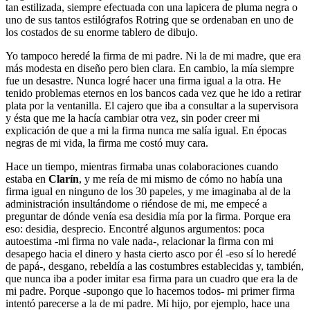
tan estilizada, siempre efectuada con una lapicera de pluma negra o
uno de sus tantos estilógrafos Rotring que se ordenaban en uno de
los costados de su enorme tablero de dibujo.
Yo tampoco heredé la firma de mi padre. Ni la de mi madre, que era
más modesta en diseño pero bien clara. En cambio, la mía siempre
fue un desastre. Nunca logré hacer una firma igual a la otra. He
tenido problemas eternos en los bancos cada vez que he ido a retirar
plata por la ventanilla. El cajero que iba a consultar a la supervisora
y ésta que me la hacía cambiar otra vez, sin poder creer mi
explicación de que a mi la firma nunca me salía igual. En épocas
negras de mi vida, la firma me costó muy cara.
Hace un tiempo, mientras firmaba unas colaboraciones cuando
estaba en
Clarín
, y me reía de mi mismo de cómo no había una
firma igual en ninguno de los 30 papeles, y me imaginaba al de la
administración insultándome o riéndose de mi, me empecé a
preguntar de dónde venía esa desidia mía por la firma. Porque era
eso: desidia, desprecio. Encontré algunos argumentos: poca
autoestima -mi firma no vale nada-, relacionar la firma con mi
desapego hacia el dinero y hasta cierto asco por él -eso sí lo heredé
de papá-, desgano, rebeldía a las costumbres establecidas y, también,
que nunca iba a poder imitar esa firma para un cuadro que era la de
mi padre. Porque -supongo que lo hacemos todos- mi primer firma
intentó parecerse a la de mi padre. Mi hijo, por ejemplo, hace una