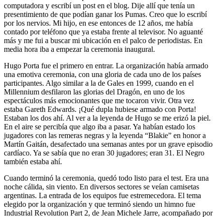
computadora y escribí un post en el blog. Dije allí que tenía un
presentimiento de que podían ganar los Pumas. Creo que lo escribí
por los nervios. Mi hijo, en ese entonces de 12 años, me había
contado por teléfono que ya estaba frente al televisor. No aguanté
más y me fui a buscar mi ubicación en el palco de periodistas. En
media hora iba a empezar la ceremonia inaugural.
Hugo Porta fue el primero en entrar. La organización había armado
una emotiva ceremonia, con una gloria de cada uno de los países
participantes. Algo similar a la de Gales en 1999, cuando en el
Millennium desfilaron las glorias del Dragón, en uno de los
espectáculos más emocionantes que me tocaron vivir. Otra vez
estaba Gareth Edwards. ¡Qué dupla hubiese armado con Porta!
Estaban los dos ahí. Al ver a la leyenda de Hugo se me erizó la piel.
En el aire se percibía que algo iba a pasar. Ya habían estado los
jugadores con las remeras negras y la leyenda “Blakie” en honor a
Martín Gaitán, desafectado una semanas antes por un grave episodio
cardíaco. Ya se sabía que no eran 30 jugadores; eran 31. El Negro
también estaba ahí.
Cuando terminó la ceremonia, quedó todo listo para el test. Era una
noche cálida, sin viento. En diversos sectores se veían camisetas
argentinas. La entrada de los equipos fue estremecedora. El tema
elegido por la organización y que terminó siendo un himno fue
Industrial Revolution Part 2, de Jean Michele Jarre, acompañado por