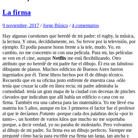
La firma
9 noviembre, 2017
/
Jorge Búsico
/
4 comentarios
Hay algunas cuestiones que heredé de mi padre: el rugby, la música,
la lectura. Y otras, decididamente, no. Su fervor por la televisión, por
ejemplo. Él podía pasarse horas frente a la tele, mudo. Yo, en
cambio, no me concentro ni con una película. Para mi, las películas
se ven en el cine, aunque
Netflix
me está flexibilizando. Otro
atributo que no heredé de mi padre fue el dibujo. Él era un fabuloso
dibujante de planos. Muchos edificios de Buenos Aires fueron
ingeniados por él. Tiene libros hechos por él de dibujo técnico.
Recuerdo que en su oficina justo enfrente de muestra casa -sólo
tenía que cruzar la calle en línea recta; mi padre admiraba la
comodidad- tenía un gran mapa de la ciudad con decenas de pinches
clavados que indicaban que allí había un edificio o casa con su
firma. También era una cabeza para las matemática. Yo me llevé esa
materia los 5 años, aunque en los 3 primeros el factor fue el profesor
al que le decíamos
Potanto
-porque cada dos palabras decía «por lo
tanto»-, un hombre de varios kilos que mucho no me soportaba
porque, a decir verdad, yo no paraba de molestarlo. Pero volvamos
al dibujo de mi padre. Su firma era un dibujo perfecto. Siempre me
pregunté cómo hacía para escribir esa firma tan larga, tan ancha y