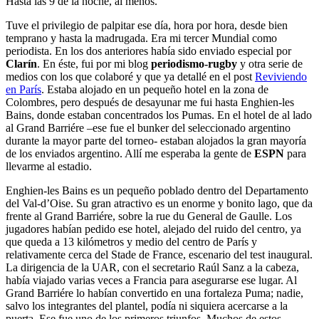
Hasta las 9 de la noche, al menos.
Tuve el privilegio de palpitar ese día, hora por hora, desde bien
temprano y hasta la madrugada. Era mi tercer Mundial como
periodista. En los dos anteriores había sido enviado especial por
Clarín
. En éste, fui por mi blog
periodismo-rugby
y otra serie de
medios con los que colaboré y que ya detallé en el post
Reviviendo
en París
. Estaba alojado en un pequeño hotel en la zona de
Colombres, pero después de desayunar me fui hasta Enghien-les
Bains, donde estaban concentrados los Pumas. En el hotel de al lado
al Grand Barriére –ese fue el bunker del seleccionado argentino
durante la mayor parte del torneo- estaban alojados la gran mayoría
de los enviados argentino. Allí me esperaba la gente de
ESPN
para
llevarme al estadio.
Enghien-les Bains es un pequeño poblado dentro del Departamento
del Val-d’Oise. Su gran atractivo es un enorme y bonito lago, que da
frente al Grand Barriére, sobre la rue du General de Gaulle. Los
jugadores habían pedido ese hotel, alejado del ruido del centro, ya
que queda a 13 kilómetros y medio del centro de París y
relativamente cerca del Stade de France, escenario del test inaugural.
La dirigencia de la UAR, con el secretario Raúl Sanz a la cabeza,
había viajado varias veces a Francia para asegurarse ese lugar. Al
Grand Barriére lo habían convertido en una fortaleza Puma; nadie,
salvo los integrantes del plantel, podía ni siquiera acercarse a la
puerta. Ese fue uno de los primeros triunfos. Muchos de estos