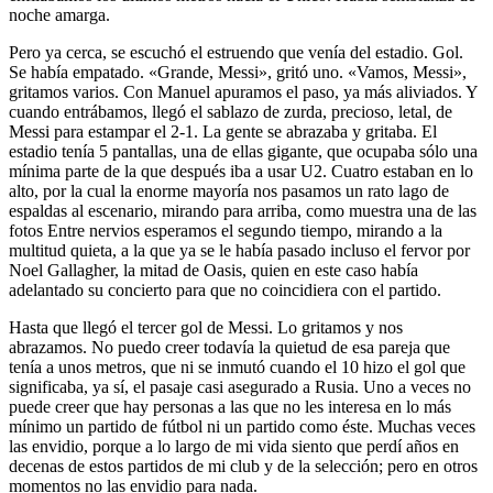
noche amarga.
Pero ya cerca, se escuchó el estruendo que venía del estadio. Gol.
Se había empatado. «Grande, Messi», gritó uno. «Vamos, Messi»,
gritamos varios. Con Manuel apuramos el paso, ya más aliviados. Y
cuando entrábamos, llegó el sablazo de zurda, precioso, letal, de
Messi para estampar el 2-1. La gente se abrazaba y gritaba. El
estadio tenía 5 pantallas, una de ellas gigante, que ocupaba sólo una
mínima parte de la que después iba a usar U2. Cuatro estaban en lo
alto, por la cual la enorme mayoría nos pasamos un rato lago de
espaldas al escenario, mirando para arriba, como muestra una de las
fotos Entre nervios esperamos el segundo tiempo, mirando a la
multitud quieta, a la que ya se le había pasado incluso el fervor por
Noel Gallagher, la mitad de Oasis, quien en este caso había
adelantado su concierto para que no coincidiera con el partido.
Hasta que llegó el tercer gol de Messi. Lo gritamos y nos
abrazamos. No puedo creer todavía la quietud de esa pareja que
tenía a unos metros, que ni se inmutó cuando el 10 hizo el gol que
significaba, ya sí, el pasaje casi asegurado a Rusia. Uno a veces no
puede creer que hay personas a las que no les interesa en lo más
mínimo un partido de fútbol ni un partido como éste. Muchas veces
las envidio, porque a lo largo de mi vida siento que perdí años en
decenas de estos partidos de mi club y de la selección; pero en otros
momentos no las envidio para nada.