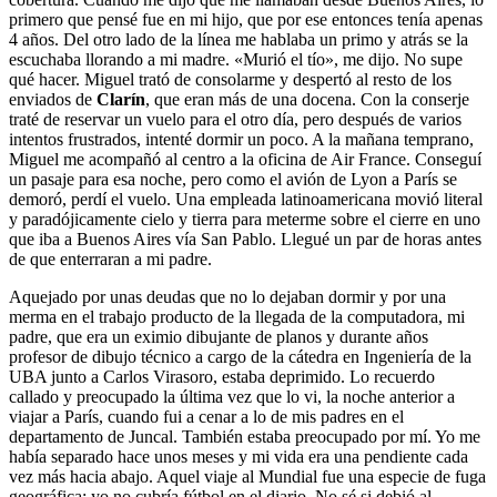
primero que pensé fue en mi hijo, que por ese entonces tenía apenas
4 años. Del otro lado de la línea me hablaba un primo y atrás se la
escuchaba llorando a mi madre. «Murió el tío», me dijo. No supe
qué hacer. Miguel trató de consolarme y despertó al resto de los
enviados de
Clarín
, que eran más de una docena. Con la conserje
traté de reservar un vuelo para el otro día, pero después de varios
intentos frustrados, intenté dormir un poco. A la mañana temprano,
Miguel me acompañó al centro a la oficina de Air France. Conseguí
un pasaje para esa noche, pero como el avión de Lyon a París se
demoró, perdí el vuelo. Una empleada latinoamericana movió literal
y paradójicamente cielo y tierra para meterme sobre el cierre en uno
que iba a Buenos Aires vía San Pablo. Llegué un par de horas antes
de que enterraran a mi padre.
Aquejado por unas deudas que no lo dejaban dormir y por una
merma en el trabajo producto de la llegada de la computadora, mi
padre, que era un eximio dibujante de planos y durante años
profesor de dibujo técnico a cargo de la cátedra en Ingeniería de la
UBA junto a Carlos Virasoro, estaba deprimido. Lo recuerdo
callado y preocupado la última vez que lo vi, la noche anterior a
viajar a París, cuando fui a cenar a lo de mis padres en el
departamento de Juncal. También estaba preocupado por mí. Yo me
había separado hace unos meses y mi vida era una pendiente cada
vez más hacia abajo. Aquel viaje al Mundial fue una especie de fuga
geográfica: yo no cubría fútbol en el diario. No sé si debió al