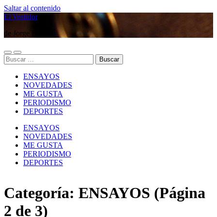
Saltar al contenido
El Vestidor
de Jorge Búsico
Alternar
Alternar
Buscar:
el
el
menú
campo
ENSAYOS
móvil
de
búsqueda
NOVEDADES
ME GUSTA
PERIODISMO
DEPORTES
ENSAYOS
NOVEDADES
ME GUSTA
PERIODISMO
DEPORTES
Categoría:
ENSAYOS
(Página
2 de 3)