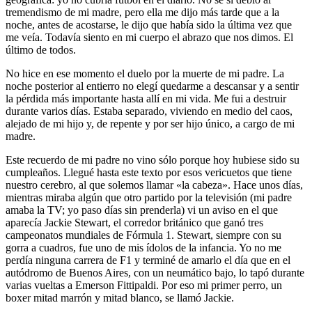
tremendismo de mi madre, pero ella me dijo más tarde que a la
noche, antes de acostarse, le dijo que había sido la última vez que
me veía. Todavía siento en mi cuerpo el abrazo que nos dimos. El
último de todos.
No hice en ese momento el duelo por la muerte de mi padre. La
noche posterior al entierro no elegí quedarme a descansar y a sentir
la pérdida más importante hasta allí en mi vida. Me fui a destruir
durante varios días. Estaba separado, viviendo en medio del caos,
alejado de mi hijo y, de repente y por ser hijo único, a cargo de mi
madre.
Este recuerdo de mi padre no vino sólo porque hoy hubiese sido su
cumpleaños. Llegué hasta este texto por esos vericuetos que tiene
nuestro cerebro, al que solemos llamar «la cabeza». Hace unos días,
mientras miraba algún que otro partido por la televisión (mi padre
amaba la TV; yo paso días sin prenderla) vi un aviso en el que
aparecía Jackie Stewart, el corredor británico que ganó tres
campeonatos mundiales de Fórmula 1. Stewart, siempre con su
gorra a cuadros, fue uno de mis ídolos de la infancia. Yo no me
perdía ninguna carrera de F1 y terminé de amarlo el día que en el
autódromo de Buenos Aires, con un neumático bajo, lo tapó durante
varias vueltas a Emerson Fittipaldi. Por eso mi primer perro, un
boxer mitad marrón y mitad blanco, se llamó Jackie.