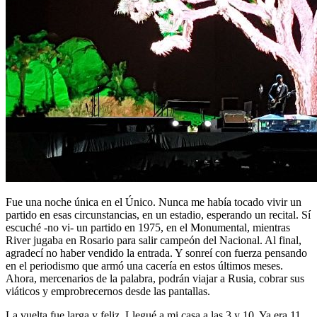
Fue una noche única en el Único. Nunca me había tocado vivir un
partido en esas circunstancias, en un estadio, esperando un recital. Sí
escuché -no vi- un partido en 1975, en el Monumental, mientras
River jugaba en Rosario para salir campeón del Nacional. Al final,
agradecí no haber vendido la entrada. Y sonreí con fuerza pensando
en el periodismo que armó una cacería en estos últimos meses.
Ahora, mercenarios de la palabra, podrán viajar a Rusia, cobrar sus
viáticos y emprobrecernos desde las pantallas.
La vuelta fue larga y feliz. Llegué a mi casa a las 3 y 10. Ya era 11