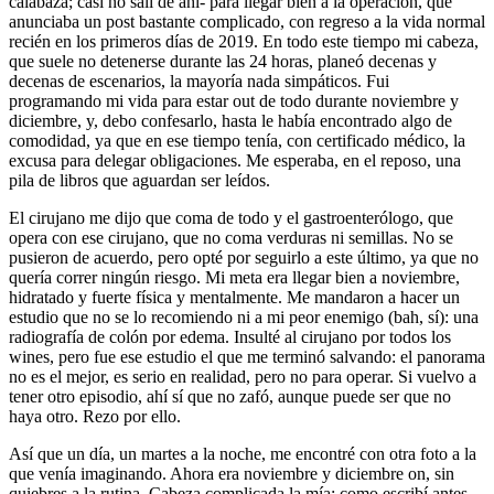
calabaza; casi no salí de ahí- para llegar bien a la operación, que
anunciaba un post bastante complicado, con regreso a la vida normal
recién en los primeros días de 2019. En todo este tiempo mi cabeza,
que suele no detenerse durante las 24 horas, planeó decenas y
decenas de escenarios, la mayoría nada simpáticos. Fui
programando mi vida para estar out de todo durante noviembre y
diciembre, y, debo confesarlo, hasta le había encontrado algo de
comodidad, ya que en ese tiempo tenía, con certificado médico, la
excusa para delegar obligaciones. Me esperaba, en el reposo, una
pila de libros que aguardan ser leídos.
El cirujano me dijo que coma de todo y el gastroenterólogo, que
opera con ese cirujano, que no coma verduras ni semillas. No se
pusieron de acuerdo, pero opté por seguirlo a este último, ya que no
quería correr ningún riesgo. Mi meta era llegar bien a noviembre,
hidratado y fuerte física y mentalmente. Me mandaron a hacer un
estudio que no se lo recomiendo ni a mi peor enemigo (bah, sí): una
radiografía de colón por edema. Insulté al cirujano por todos los
wines, pero fue ese estudio el que me terminó salvando: el panorama
no es el mejor, es serio en realidad, pero no para operar. Si vuelvo a
tener otro episodio, ahí sí que no zafó, aunque puede ser que no
haya otro. Rezo por ello.
Así que un día, un martes a la noche, me encontré con otra foto a la
que venía imaginando. Ahora era noviembre y diciembre on, sin
quiebres a la rutina. Cabeza complicada la mía: como escribí antes,