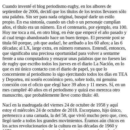
Cuando inventé el blog periodismo-rugby, en los albores de
septiembre de 2006, decidí que los títulos de los textos llevasen sólo
una palabra. Sin ser para nada original, busqué darle un estilo
propio. En esa sintonía, cuando un club o un personaje cumplían
años, el título era un número. En el centenario, por ejemplo, era 100.
Hoy me toca a mí, en otro blog, en éste que empecé el año pasado y
al cual tengo abandonado hace un buen tiempo. El presente post se
titula 60 porque, ¡oh que audaz!, he arribado a los 60 años; a las 6
décadas; al LX, large extra, en número romanos. Entendí, entonces,
que significaba una preciosa oportunidad para volver a sentarme
frente a una computadora y ensayar unas palabras que no fuesen las
de rugby que escribo todos los jueves en el diario La Nación, en lo
que es mi único contacto con el diario de papel, ya que lo
concerniente al periodismo lo sigo ejercitando todos los días en TEA
y Deportea, mi sostén económico pero, sobre todo, mi genuina
conexión con el oficio que elegí hace 39 años y 11 meses. Sí, en un
mes cumpliré 40 años en el periodismo y quizá eso merezca otro
manuscrito, que probablemente lleve como título: 40.
Nací en la madrugada del viernes 24 de octubre de 1958 y aquí
estoy el miércoles 24 de octubre de 2018. Escorpiano, hijo único,
pertenezco a una camada, la del 58, que vivió mucho pero que, creo,
llegó tarde a todos los grandes movimientos. Éramos aún chicos en
los actos revolucionarios de la cultura en las décadas de 1960 y