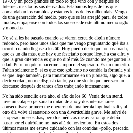
1970, y un poco grandes en todo lo que vino con y después de
Internet, más todos sus derivados. Estábamos lejos de los que
comandaban los cambios y estamos lejos de los millennials. Vengo
de una generación del medio, pero que se las arregló para, de todos
modos, empaparse con todos los sucesos de este último medio siglo
y monedas.
No sé si les ha pasado cuando se vieron cerca de algún número
redondo, pero hace unos años que me vengo preguntando qué iba a
ocurrir cuando llegase a los 60. Hoy puedo decir que no pasa nada,
que es un día más, que hay que festejarlo porque llegué a esa cifra y
que la gran diferencia es que no diré más 59 cuando me pregunten la
edad. Pero no quiero hacerme tampoco el superado. Es un numerito.
Faltan solamente 5, si es que este gobierno no cambia la fórmula y si
es que llego también, para transformarme en un jubilado, algo que, a
decir verdad, no me disgusta tanto, ya que siento que merezco un
descanso después de tantos años trabajando intensamente.
No ha sido sencillo este año, el año de los 60. Venía de un stend,
tuve un colapso personal a mitad de año y dos internaciones
consecutivas: primero me operaron de una hernia inguinal; salí y al
otro día volví al sanatorio con una diverticulitis grave. Me salvé de
la operación esos días, pero los médicos me avisaron que debía
pasar por el quirófano no más allá de noviembre. En estos dos
últimos meses me estuve cuidando con las comidas –pollo, pescado,