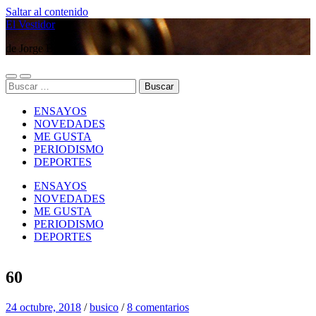
Saltar al contenido
El Vestidor
de Jorge Búsico
Alternar
Alternar
Buscar:
el
el
menú
campo
ENSAYOS
móvil
de
búsqueda
NOVEDADES
ME GUSTA
PERIODISMO
DEPORTES
ENSAYOS
NOVEDADES
ME GUSTA
PERIODISMO
DEPORTES
60
24 octubre, 2018
/
busico
/
8 comentarios