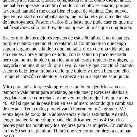
me había empezado a sentir cómodo con el otro escenario, porque,
la verdad, también me calza bien el papel de víctima. Este nuevo,
que en realidad no cambiaba nada, me ponía feliz pero me llenaba
de interrogantes. Pasaron varios días hasta que pude caer en que me
había salvado, sólo por hoy, de una operación más que complicada.
Ese es uno de los mejores regalos de estos 60 años. Uno de tantos,
porque cuando ejercito el inventario, la columna de lo que tengo
supera largamente a la de lo que me falta. Gozo de una vida plena,
sin deudas, libre y limpio de todo, con la salud un poco averiada
pero que no me impide una vida normal, estoy repleto de amigos, la
mayoría con una duración que lleva 55 años y que concluirá cuando
estemos bajo tierra, trabajo de lo que quiero y me va bien con ello.
Tengo el corazón contento y la cabeza en un aceptable sano juicio.
Miro para atrás, lo que siempre no es un buen ejercicio –a veces
tampoco vale mirar para adelante, puede traer peores resultados si
los planes no se concretan-, y me veo mucho mejor hoy que a los
40. Ahí sí que no la pasé bien en ese número redondo que cambiaba
de década. Tenía todo, pero el vació interno era más grande. Me
sentía lejos de todo; de la adolescencia y de la sabiduría. Además,
tengo una teoría no comprobada científicamente: los 40 son los
peores para los hombres y los mejores para las mujeres. En cambio,
en los 50 sentí la plenitud. Habrá que ver cómo empiezo a caminar
los 60.