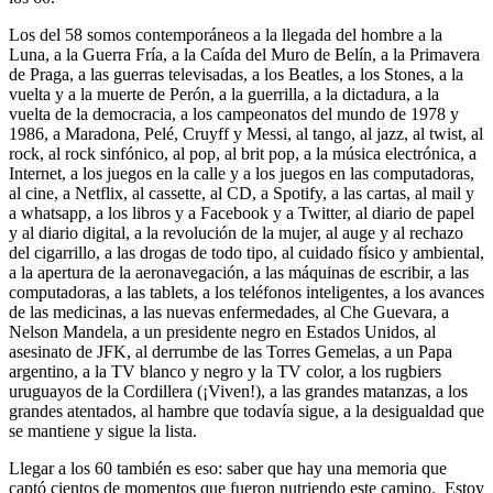
Los del 58 somos contemporáneos a la llegada del hombre a la
Luna, a la Guerra Fría, a la Caída del Muro de Belín, a la Primavera
de Praga, a las guerras televisadas, a los Beatles, a los Stones, a la
vuelta y a la muerte de Perón, a la guerrilla, a la dictadura, a la
vuelta de la democracia, a los campeonatos del mundo de 1978 y
1986, a Maradona, Pelé, Cruyff y Messi, al tango, al jazz, al twist, al
rock, al rock sinfónico, al pop, al brit pop, a la música electrónica, a
Internet, a los juegos en la calle y a los juegos en las computadoras,
al cine, a Netflix, al cassette, al CD, a Spotify, a las cartas, al mail y
a whatsapp, a los libros y a Facebook y a Twitter, al diario de papel
y al diario digital, a la revolución de la mujer, al auge y al rechazo
del cigarrillo, a las drogas de todo tipo, al cuidado físico y ambiental,
a la apertura de la aeronavegación, a las máquinas de escribir, a las
computadoras, a las tablets, a los teléfonos inteligentes, a los avances
de las medicinas, a las nuevas enfermedades, al Che Guevara, a
Nelson Mandela, a un presidente negro en Estados Unidos, al
asesinato de JFK, al derrumbe de las Torres Gemelas, a un Papa
argentino, a la TV blanco y negro y la TV color, a los rugbiers
uruguayos de la Cordillera (¡Viven!), a las grandes matanzas, a los
grandes atentados, al hambre que todavía sigue, a la desigualdad que
se mantiene y sigue la lista.
Llegar a los 60 también es eso: saber que hay una memoria que
captó cientos de momentos que fueron nutriendo este camino. Estoy