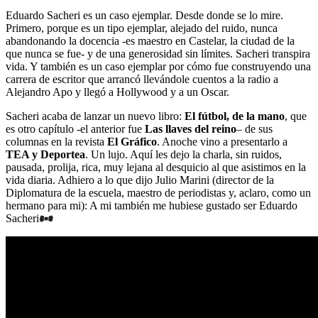
Eduardo Sacheri es un caso ejemplar. Desde donde se lo mire.
Primero, porque es un tipo ejemplar, alejado del ruido, nunca
abandonando la docencia -es maestro en Castelar, la ciudad de la
que nunca se fue- y de una generosidad sin límites. Sacheri transpira
vida. Y también es un caso ejemplar por cómo fue construyendo una
carrera de escritor que arrancó llevándole cuentos a la radio a
Alejandro Apo y llegó a Hollywood y a un Oscar.
Sacheri acaba de lanzar un nuevo libro:
El fútbol, de la mano
, que
es otro capítulo -el anterior fue
Las llaves del reino
– de sus
columnas en la revista
El Gráfico
. Anoche vino a presentarlo a
TEA y Deportea
. Un lujo. Aquí les dejo la charla, sin ruidos,
pausada, prolija, rica, muy lejana al desquicio al que asistimos en la
vida diaria. Adhiero a lo que dijo Julio Marini (director de la
Diplomatura de la escuela, maestro de periodistas y, aclaro, como un
hermano para mi): A mi también me hubiese gustado ser Eduardo
Sacheri