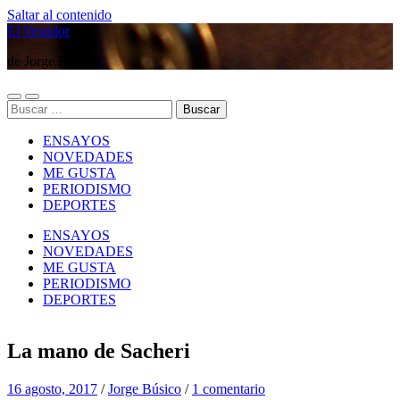
Saltar al contenido
El Vestidor
de Jorge Búsico
Alternar
Alternar
Buscar:
el
el
menú
campo
ENSAYOS
móvil
de
búsqueda
NOVEDADES
ME GUSTA
PERIODISMO
DEPORTES
ENSAYOS
NOVEDADES
ME GUSTA
PERIODISMO
DEPORTES
La mano de Sacheri
16 agosto, 2017
/
Jorge Búsico
/
1 comentario