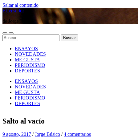
Saltar al contenido
El Vestidor
de Jorge Búsico
Alternar
Alternar
Buscar:
el
el
menú
campo
ENSAYOS
móvil
de
búsqueda
NOVEDADES
ME GUSTA
PERIODISMO
DEPORTES
ENSAYOS
NOVEDADES
ME GUSTA
PERIODISMO
DEPORTES
Salto al vacío
9 agosto, 2017
/
Jorge Búsico
/
4 comentarios